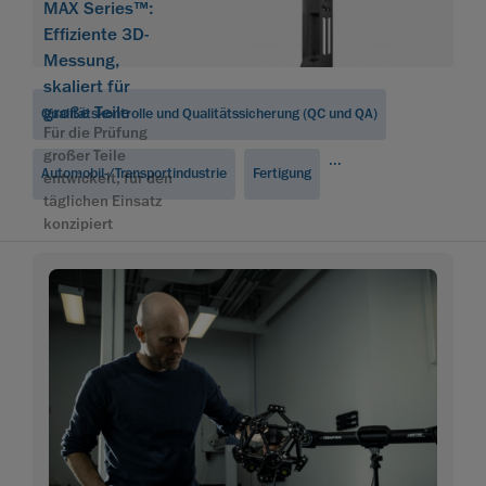
MAX Series™:
Effiziente 3D-
Messung,
skaliert für
große Teile
Qualitätskontrolle und Qualitätssicherung (QC und QA)
Für die Prüfung
großer Teile
...
Automobil-/Transportindustrie
Fertigung
entwickelt, für den
täglichen Einsatz
konzipiert