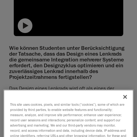
text
Wie können Studenten unter Berücksichtigung
der Tatsache, dass das Design eines Lenkrads
die gemeinsame Integration mehrerer Systeme
erfordert, den Designzyklus optimieren und ein
zuverlässiges Lenkrad innerhalb des
Projektzeitrahmens fertigstellen?
Das Design eines Lenkrads wird oft als eines der
komplexesten Projekte für FSAE-Teams betrachtet, da
hierzu die Abstimmung verschiedener Sub-Teams
This site uses cookies, pixels, and similar tools (“cookies”), some of which are
erforderlich ist, was den Designzyklus aufgrund
provided by third parties, to enable website features and functionality;
measure, analyze, and improve site performance; enhance user experience;
übermäßigen externen Einflusses verzögert. In der
record user sessions and interactions; personalize content; and support our
Praxis ist ein Chassis-Team für die Struktur des
advertising and marketing. We and our third-party vendors may monitor,
record, and access information and data, including device data, IP address and
Lenkrads verantwortlich, ein Team für
online identifiers, referring URLs and other browsing information, for these and