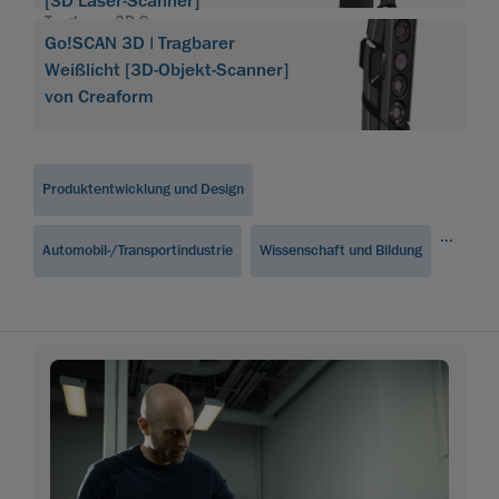
[3D Laser-Scanner]
Tragbarer 3D-Scanner
Go!SCAN 3D | Tragbarer
HandySCAN 3D
Weißlicht [3D-Objekt-Scanner]
von Creaform
Produktentwicklung und Design
...
Automobil-/Transportindustrie
Wissenschaft und Bildung