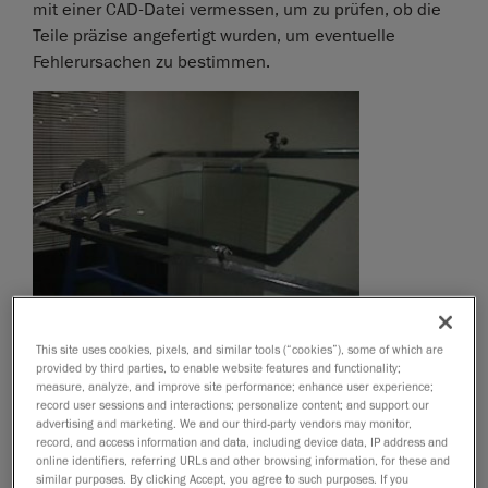
mit einer CAD-Datei vermessen, um zu prüfen, ob die
Teile präzise angefertigt wurden, um eventuelle
Fehlerursachen zu bestimmen.
This site uses cookies, pixels, and similar tools (“cookies”), some of which are
provided by third parties, to enable website features and functionality;
measure, analyze, and improve site performance; enhance user experience;
record user sessions and interactions; personalize content; and support our
advertising and marketing. We and our third-party vendors may monitor,
record, and access information and data, including device data, IP address and
online identifiers, referring URLs and other browsing information, for these and
similar purposes. By clicking Accept, you agree to such purposes. If you