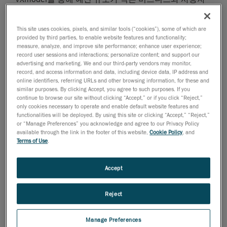
의 3D 스캐닝 솔루션 제공
휴대용 3D 측정 솔루션
및
엔지니어링 서비스
분야의
This site uses cookies, pixels, and similar tools (“cookies”), some of which are
provided by third parties, to enable website features and functionality;
세계적인 기업인
Creaform
은 오늘, 한시적 프로모션으
measure, analyze, and improve site performance; enhance user experience;
로 휴대용 화이트라이트 3D 스캐너인 Go!SCAN 3D™를
record user sessions and interactions; personalize content; and support our
advertising and marketing. We and our third-party vendors may monitor,
20,000달러 미만*의 저렴한 가격에 판매한다고 발표했
record, and access information and data, including device data, IP address and
습니다. 이 특별 프로모션에는 스캔-CAD 소프트웨어인
online identifiers, referring URLs and other browsing information, for these and
VXmodel™도 포함됩니다.
similar purposes. By clicking Accept, you agree to such purposes. If you
continue to browse our site without clicking “Accept,” or if you click “Reject,”
3D 스캐닝으로 제품 개발 속도를 높이고, 품질을 개선
only cookies necessary to operate and enable default website features and
functionalities will be deployed. By using this site or clicking “Accept,” “Reject,”
하여, 생산 비용을 낮출 수 있습니다. Creaform은 사용
or “Manage Preferences” you acknowledge and agree to our Privacy Policy
자 친화성, 정확성, 속도, 신뢰성 및 장점을 고유하게 조
available through the link in the footer of this website,
Cookie Policy
, and
Terms of Use
.
합하여 역설계 및 3D 프린팅 애플리케이션을 가능하게
하는 솔루션입니다. 이 프로모션은
Go!SCAN 3D
모델
중 복잡한 세부 요소가 포함된 소형 부품 스캔에 이상적
Accept
인 해상도를 제공하는
Go!SCAN 20
모델과 중대형 부품
을 빠르게 스캔하기 위해 더 넓은 FOV를 제공하는
Reject
Go!SCAN 50 모델을 대상으로 합니다.
Manage Preferences
Go!SCAN 3D + VXmodel 솔루션은 다음을 제공합니다.