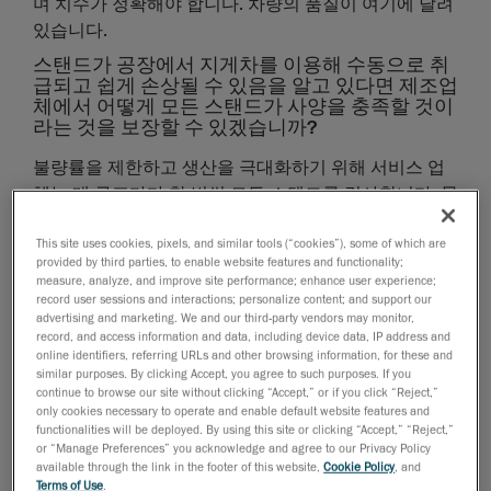
며 치수가 정확해야 합니다. 차량의 품질이 여기에 달려
있습니다.
스탠드가 공장에서 지게차를 이용해 수동으로 취
급되고 쉽게 손상될 수 있음을 알고 있다면 제조업
체에서 어떻게 모든 스탠드가 사양을 충족할 것이
라는 것을 보장할 수 있겠습니까?
불량률을 제한하고 생산을 극대화하기 위해 서비스 업
체는 매 루프마다 한 번씩 모든 스탠드를 검사합니다. 문
제가 감지되면 자동화된 라인이 잘못된 스키드를 선별
This site uses cookies, pixels, and similar tools (“cookies”), some of which are
해 내야 하므로 생산 워크플로에 영향을 미칩니다. 결함
provided by third parties, to enable website features and functionality;
이 감지되면 수리를 수행해야 합니다. 측정 솔루션이 녹
measure, analyze, and improve site performance; enhance user experience;
색 신호를 켜기 전에는 스탠드가 공장 밖으로 나가서는
record user sessions and interactions; personalize content; and support our
advertising and marketing. We and our third-party vendors may monitor,
안됩니다.
record, and access information and data, including device data, IP address and
online identifiers, referring URLs and other browsing information, for these and
고정밀 스탠드를 측정하는 데 지그를 사용하면 어
similar purposes. By clicking Accept, you agree to such purposes. If you
떤 결과가 발생할까요?
continue to browse our site without clicking “Accept,” or if you click “Reject,”
only cookies necessary to operate and enable default website features and
검사 지그(예: ± 2mm 공차)가 설치된 수동 스테이션에
functionalities will be deployed. By using this site or clicking “Accept,” “Reject,”
서 검사를 수행할 때는 스키드를 지그에 고정시켜야 합
or “Manage Preferences” you acknowledge and agree to our Privacy Policy
available through the link in the footer of this website,
Cookie Policy
, and
니다. 지그에 맞지 않으면 허용 범위를 벗어난 것으로 간
Terms of Use
.