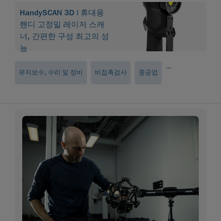
HandySCAN 3D | 휴대용
핸디 고정밀 레이저 스캐
너, 간편한 구성 최고의 성
능
...
유지보수, 수리 및 정비
비접촉검사
중공업