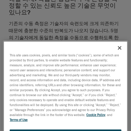
정할 수 있는 신뢰도 높은 기술은 무엇이
있나요?
기존의 수동 측정은 기술자의 숙련도에 크게 의존하기
때문에 충분한 수준의 반복도가 나오지 않습니다. 5명
의 기술자에게 동일한 측정을 수동으로 수행하도록 한
다면 실제로는 5개의 서로 다른 결과를 얻게 될 가능성
이 높습니다. 따라서 결과의 신뢰도가 하락하게 됩니다.
This site uses cookies, pixels, and similar tools (“cookies”), some of which are
provided by third parties, to enable website features and functionality;
피트 게이지를 복잡한 형상의 두께 손상 측정에 사
measure, analyze, and improve site performance; enhance user experience;
용하지 못하는 이유는 무엇인가요?
record user sessions and interactions; personalize content; and support our
advertising and marketing. We and our third-party vendors may monitor,
record, and access information and data, including device data, IP address and
피트 게이지는 바닥이나 실린더와 같이 평평한 표면에
online identifiers, referring URLs and other browsing information, for these and
서는 비교적 잘 작동하지만 이는 단일한 접점에만 유효
similar purposes. By clicking Accept, you agree to such purposes. If you
하기 때문에 복잡한 곡선 형상에서 사용하기에는 적합
continue to browse our site without clicking “Accept,” or if you click “Reject,”
only cookies necessary to operate and enable default website features and
하지 않습니다. 단일한 접점이 각 기술자의 주관에 따라
functionalities will be deployed. By using this site or clicking “Accept,” “Reject,”
결정되어 측정 결과는 사람에 따라 달라지게 됩니다. 선
or “Manage Preferences” you acknowledge and agree to our Privacy Policy
available through the link in the footer of this website,
Cookie Policy
, and
택된 접점에 따라 이후의 측정은 모두 편향될 수 있습니
Terms of Use
.
다. 따라서 피트 게이지를 사용하여 복잡한 곡선형 표면
을 측정하는 것은 위험합니다.