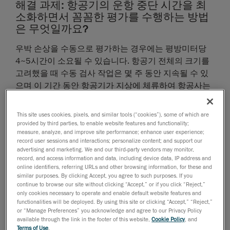
해결 과제: 항공기의 운항 중단 시간을 최
소화하면서 꼼꼼한 평가를 수행하는 방법
은 무엇일까요?
우박 손상을 수동으로 평가하는 경우에는 평방미터당
4~5시간이 소요될 수 있습니다. 항공기 전체의 크기를
고려했을 때 수동 검사 작업은 몇 주 동안 지속될 수 있
으며 이 기간 동안 항공기가 지상에 체류하여 항공사는
손실을 볼 수밖에 없게 됩니다. 현대 검사 기술의 발전으
로 인해 더 이상 이렇게 길고 지루한 수동 작업을 수행할
This site uses cookies, pixels, and similar tools (“cookies”), some of which are
필요가 없습니다. 최첨단 우박 손상 평가는 손상된 항공
provided by third parties, to enable website features and functionality;
measure, analyze, and improve site performance; enhance user experience;
기의 운항이 가능한 한 짧은 시간 동안만 멈추도록 하는
record user sessions and interactions; personalize content; and support our
열쇠입니다.
advertising and marketing. We and our third-party vendors may monitor,
record, and access information and data, including device data, IP address and
online identifiers, referring URLs and other browsing information, for these and
기술자에 상관없이 정확하고, 신뢰할 수 있으며,
similar purposes. By clicking Accept, you agree to such purposes. If you
무엇보다 반복 가능한 결과를 보장할 수 있는 방법
continue to browse our site without clicking “Accept,” or if you click “Reject,”
은 무엇입니까?
only cookies necessary to operate and enable default website features and
functionalities will be deployed. By using this site or clicking “Accept,” “Reject,”
덴트가 시작된 부분은 항상 명확하지 않지만 이 정보는
or “Manage Preferences” you acknowledge and agree to our Privacy Policy
available through the link in the footer of this website,
Cookie Policy
, and
덴트 크기 평가에 매우 중요합니다. 수동 평가 시 주관적
Terms of Use
.