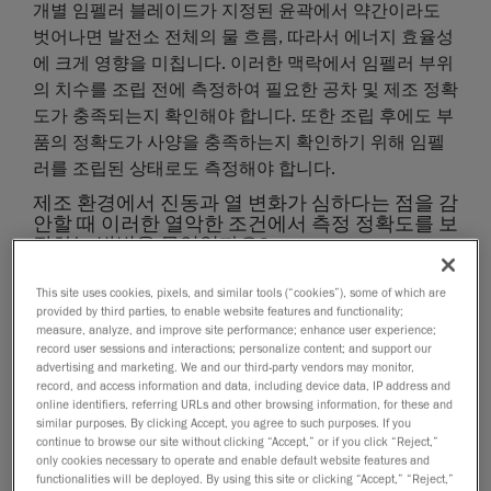
개별 임펠러 블레이드가 지정된 윤곽에서 약간이라도
벗어나면 발전소 전체의 물 흐름, 따라서 에너지 효율성
에 크게 영향을 미칩니다. 이러한 맥락에서 임펠러 부위
의 치수를 조립 전에 측정하여 필요한 공차 및 제조 정확
도가 충족되는지 확인해야 합니다. 또한 조립 후에도 부
품의 정확도가 사양을 충족하는지 확인하기 위해 임펠
러를 조립된 상태로도 측정해야 합니다.
제조 환경에서 진동과 열 변화가 심하다는 점을 감
안할 때 이러한 열악한 조건에서 측정 정확도를 보
장하는 방법을 무엇일까요?
산업 철강 건설 현장에서 측정을 수행하려면 불안정한
This site uses cookies, pixels, and similar tools (“cookies”), some of which are
환경에 적응할 수 있는 유연한 기술이 필수적입니다. 측
provided by third parties, to enable website features and functionality;
measure, analyze, and improve site performance; enhance user experience;
정 장비를 진동이나 변동을 흡수하는 고정된 설비에 장
record user sessions and interactions; personalize content; and support our
착하는 방식은 바람직하지 않습니다. 측정 결과에 영향
advertising and marketing. We and our third-party vendors may monitor,
record, and access information and data, including device data, IP address and
을 미칠 수 있기 때문입니다. 또한 접근하기 어려운 부품
online identifiers, referring URLs and other browsing information, for these and
을 측정하기 위해서는 측정 도구를 이동할 수 있어야 합
similar purposes. By clicking Accept, you agree to such purposes. If you
니다.
continue to browse our site without clicking “Accept,” or if you click “Reject,”
only cookies necessary to operate and enable default website features and
임펠러 터빈과 개별 부품의 직경이 5미터 이상으로 크
functionalities will be deployed. By using this site or clicking “Accept,” “Reject,”