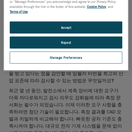
or “Manage Preferences” you acknowledge and agree to our Privacy Policy
다는 점을 생각할 때 이러한 대형 부품을 검사하고 높은
available through the link in the footer of this website,
Cookie Policy
, and
정확도를 보장할 수 있는 방법은 무엇일까요?
Terms of Use
.
측정 정확도와 반복성이 매우 높은 검사 보고서를 제공
하려면 대규모 치수에 적용 가능한 기술을 선택해야 합
Accept
니다. 이러한 측면에서 사진 측량은 타의 추종을 불허합
니다. 이 기술은 일련의 2D 사진에 삼각 측량법을 적용
Reject
해 3D 스캐너 또는 휴대용 CMM 기술과 같은 다른 장치
를 위한 정확한 포지셔닝 모델을 생성합니다.
Manage Preferences
검사를 실시하는 중에도 수력 발전소가 지속적인 압력
을 받고 있다는 점을 감안할 때 임펠러 터빈을 최고의 산
업 표준에 따라 검사할 수 있는 방법은 무엇일까요?
최근 몇 년 동안, 발전소에서 계측 장비에 대한 요구가
더욱 까다로워지고 검사 의무도 강화됨에 따라 측정 문
서화는 필수가 되었습니다. 이제 이러한 요구 사항을 충
족하려면 첨단 기술이 필요합니다. 측정 결과를 CAD 모
델과 치밀하게 비교해야 합니다. 빠듯한 공차 기준도 충
족시켜야 합니다. 대규모 전자 기계 시스템을 문제 없이