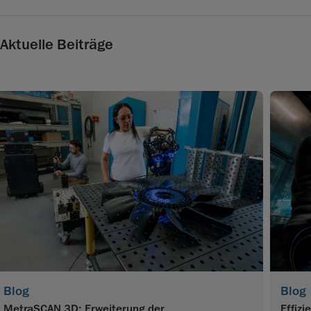
Aktuelle Beiträge
Blog
Blog
MetraSCAN 3D: Erweiterung der
Effiz