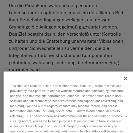
Um die Produktion während der gesamten
Lebensdauer zu optimieren, muss ein detailliertes Bild
ihrer Betriebsbedingungen vorliegen, auf dessen
Grundlage die Anlagen regelmäßig gewartet werden.
Das Ziel besteht darin, den Verschleiß unter Kontrolle
zu halten und die Entstehung unerwarteter Vibrationen
und/oder Schwachstellen zu vermeiden, die die
Integrität von Turbinenstruktur und Komponenten
gefährden, während gleichzeitig die Stromerzeugung
maximiert wird.
Das spanische Unternehmen
Nabla Wind Power
ist Teil
This site uses cookies, pixels, and similar tools (“cookies”), some of which are
der
Nabla Wind
Hub-Gruppe
, eines unabhängigen
provided by third parties, to enable website features and functionality; measure,
analyze, and improve site performance; enhance user experience; record user
Dienstleisters, der einzigartige und
sessions and interactions; personalize content; and support our advertising and
technologieübergreifende Lösungen für die
marketing. We and our third-party vendors may monitor, record, and access
information and data, including device data, IP address and online identifiers,
Verlängerung der Lebensdauer, Leistungsverbesserung
referring URLs and other browsing information, for these and similar purposes. By
und Wartungsoptimierung von Windparks anbietet.
clicking Accept, you agree to such purposes. If you continue to browse our site
without clicking “Accept,” or if you click “Reject,” only cookies necessary to
operate and enable default website features and functionalities will be deployed.