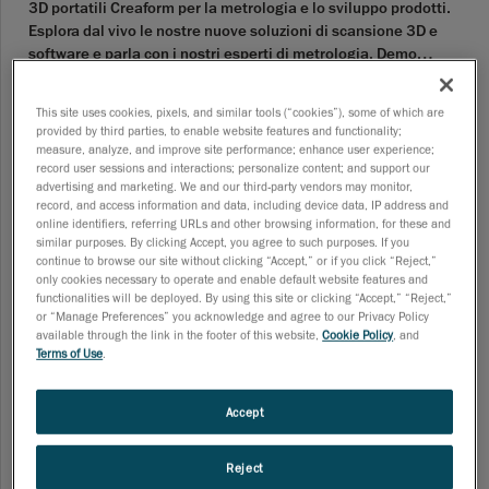
3D portatili Creaform per la metrologia e lo sviluppo prodotti.
Esplora dal vivo le nostre nuove soluzioni di scansione 3D e
software e parla con i nostri esperti di metrologia. Demo
interattive dal vivo: scopri le nuove tecnologie Creaform in
20-20 Nov 2025
azione: Scopri i nuovi scanner e le nuove funzionalità dalla
This site uses cookies, pixels, and similar tools (“cookies”), some of which are
serie HandySCAN 3D|EVO™️ Scopri i nuovi scanner e le nuove
provided by third parties, to enable website features and functionality;
funzionalità dalla serie HandySCAN 3D|PRO™️
measure, analyze, and improve site performance; enhance user experience;
Lancio ufficiale dei nuovi prodotti - Milano
record user sessions and interactions; personalize content; and support our
Unisciti a noi il 12 novembre e scopri la nuova serie di scanner
advertising and marketing. We and our third-party vendors may monitor,
3D portatili Creaform per la metrologia e lo sviluppo prodotto.
record, and access information and data, including device data, IP address and
online identifiers, referring URLs and other browsing information, for these and
Esplora dal vivo le nostre nuove soluzioni di scansione 3D e
similar purposes. By clicking Accept, you agree to such purposes. If you
software e parla con i nostri esperti di metrologia. Demo
continue to browse our site without clicking “Accept,” or if you click “Reject,”
interattive dal vivo: scopri le nuove tecnologie Creaform in
12-12 Nov 2025
only cookies necessary to operate and enable default website features and
azione: Scopri i nuovi scanner e le nuove funzionalità dalla
functionalities will be deployed. By using this site or clicking “Accept,” “Reject,”
or “Manage Preferences” you acknowledge and agree to our Privacy Policy
serie HandySCAN 3D|EVO™️ Scopri i nuovi scanner e le nuove
available through the link in the footer of this website,
Cookie Policy
, and
funzionalità dalla serie HandySCAN 3D|PRO™️
EXPO Ferroviaria
Terms of Use
.
Da oltre 20 anni, EXPO Ferroviaria accompagna l’evoluzione
dell’industria ferroviaria, offrendo una piattaforma a tutti i
Accept
principali professionisti del settore per incontrarsi, scoprire
nuovi prodotti e tecnologie, confrontarsi sulle tendenze del
Reject
mercato e creare nuove opportunità commerciali. EXPO
30-02 Sep 2025