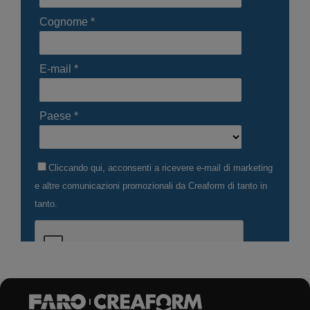
tastatore portatile senza braccio HandyPROBE & Software
PolyWorks • Scanner 3D montati su robot per il controllo
qualità automatizzato 13:00 – 14:00 Pranzo Opzionale: Visita
del Museo Mille Miglia