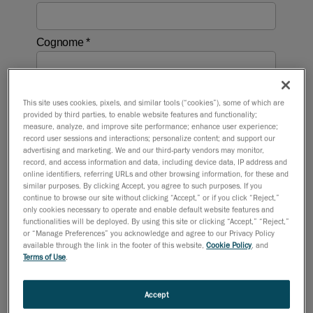
This site uses cookies, pixels, and similar tools (“cookies”), some of which are
provided by third parties, to enable website features and functionality;
measure, analyze, and improve site performance; enhance user experience;
record user sessions and interactions; personalize content; and support our
advertising and marketing. We and our third-party vendors may monitor,
record, and access information and data, including device data, IP address and
online identifiers, referring URLs and other browsing information, for these and
similar purposes. By clicking Accept, you agree to such purposes. If you
continue to browse our site without clicking “Accept,” or if you click “Reject,”
only cookies necessary to operate and enable default website features and
functionalities will be deployed. By using this site or clicking “Accept,” “Reject,”
or “Manage Preferences” you acknowledge and agree to our Privacy Policy
available through the link in the footer of this website,
Cookie Policy
, and
Terms of Use
.
Accept