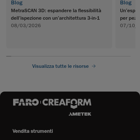
Blog
Blog
MetraSCAN 3D: espandere la flessibilità
Un’esper
dell’ispezione con un’architettura 3-in-1
per pezzi
08/03/2026
07/10/
Visualizza tutte le risorse
Vendita strumenti