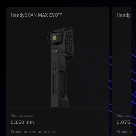
HandySCAN MAX EVO™
HandySC
Accuratezza
Accuratez
0,150 mm
0,075 
Precisione volumetrica
Precision