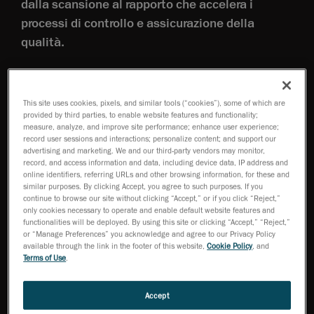
dalla scansione al rapporto che accelera i
processi di controllo e assicurazione della
qualità.
This site uses cookies, pixels, and similar tools (“cookies”), some of which are
provided by third parties, to enable website features and functionality;
measure, analyze, and improve site performance; enhance user experience;
record user sessions and interactions; personalize content; and support our
Accuratezza 0,075 mm
Dalla scansione alla mesh
advertising and marketing. We and our third-party vendors may monitor,
(0,0030 in)
in pochi secondi
record, and access information and data, including device data, IP address and
online identifiers, referring URLs and other browsing information, for these and
similar purposes. By clicking Accept, you agree to such purposes. If you
continue to browse our site without clicking “Accept,” or if you click “Reject,”
only cookies necessary to operate and enable default website features and
functionalities will be deployed. By using this site or clicking “Accept,” “Reject,”
or “Manage Preferences” you acknowledge and agree to our Privacy Policy
available through the link in the footer of this website,
Cookie Policy
, and
Terms of Use
.
Assistenza in tutto il
Ampia area di scansione
mondo
Accept