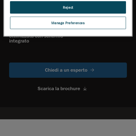
Reject
Manage Preferences
Interfaccia utente
Capacità wireless
ottimizzata con schermo
integrato
Chiedi a un esperto
Scarica la brochure