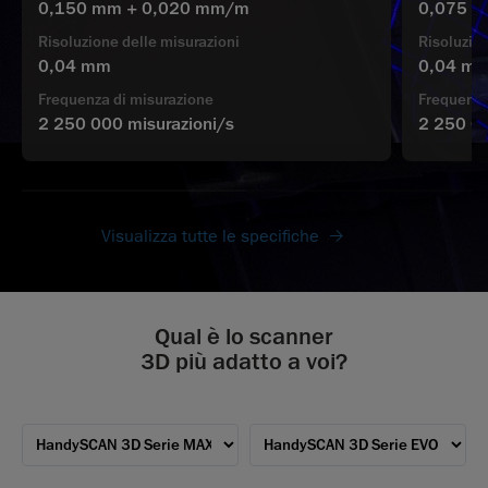
0,150 mm + 0,020 mm/m
0,075 
Risoluzione delle misurazioni
Risoluzion
0,04 mm
0,04 m
Frequenza di misurazione
Frequenza
2 250 000 misurazioni/s
2 250 00
Visualizza tutte le specifiche
Qual è lo scanner
3D più adatto a voi?