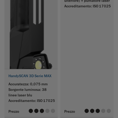
ulteriore) + puntatore laser
Accreditamento: ISO 17025
HandySCAN 3D Serie MAX
Accuratezza: 0,075 mm
Sorgente luminosa: 38
linee laser blu
Accreditamento: ISO 17025
value
value
value
value
value
value
value
value
value
value
Prezzo
Prezzo