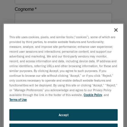
This site uses cookies, pixels, and similar tools (“cookies”), some of which are
provided by third parties, to enable website features and functionality;
measure, analyze, and improve site performance; enhance user experience;
record user sessions and interactions; personalize content; and support our
advertising and marketing. We and our third-party vendors may monitor,
record, and access information and data, including device data, IP address and
online identifiers, referring URLs and other browsing information, for these and
similar purposes. By clicking Accept, you agree to such purposes. If you
continue to browse our site without clicking “Accept,” or if you click “Reject,”
only cookies necessary to operate and enable default website features and
functionalities will be deployed. By using this site or clicking “Accept,” “Reject,”
or “Manage Preferences” you acknowledge and agree to our Privacy Policy
available through the link in the footer of this website,
Cookie Policy
, and
Terms of Use
.
Accept