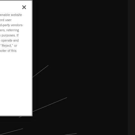
o enable website
ord user
rd-party vendors
ers, referring
 purposes. If
to operate and
 “Reject,” or
oter of this