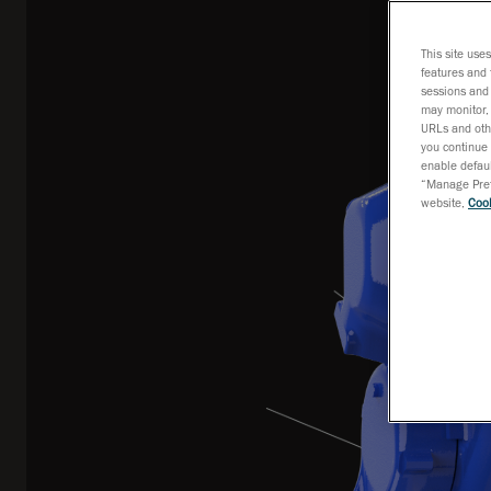
This site use
features and 
sessions and 
may monitor, 
URLs and othe
you continue 
enable defaul
“Manage Prefe
website,
Cook