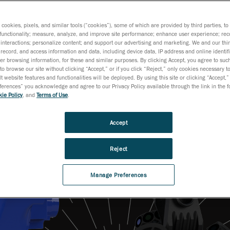
qualità automatizzat
s cookies, pixels, and similar tools (“cookies”), some of which are provided by third parties, t
functionality; measure, analyze, and improve site performance; enhance user experience; rec
interactions; personalize content; and support our advertising and marketing. We and our thi
record, and access information and data, including device data, IP address and online identifi
r browsing information, for these and similar purposes. By clicking Accept, you agree to such
to browse our site without clicking “Accept,” or if you click “Reject,” only cookies necessary 
t website features and functionalities will be deployed. By using this site or clicking “Accept,”
rences” you acknowledge and agree to our Privacy Policy available through the link in the fo
ie Policy
, and
Terms of Use
.
Accept
Reject
Manage Preferences