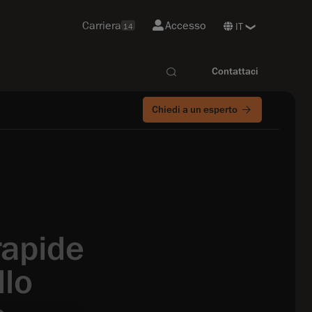
Carriera
Accesso
14
Contattaci
Chiedi a un esperto
rapide
llo