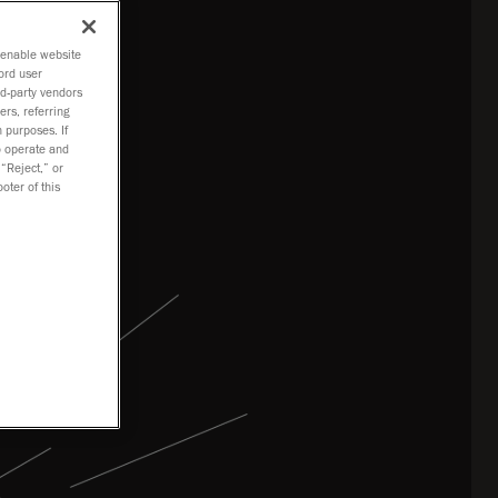
o
o enable website
ord user
rd-party vendors
ers, referring
 purposes. If
to operate and
 “Reject,” or
oter of this