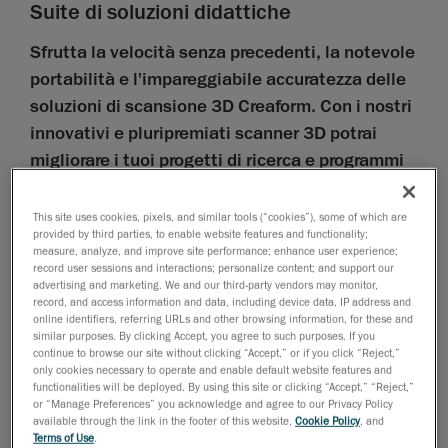
Suite di soluzioni didattiche
Sfrutta la velocità senza precedenti, la notevole
portabilità e l'impareggiabile accuratezza delle
soluzioni di scansione 3D Creaform. Con i nostri
innovativi e pluripremiati scanner 3D potrai
migliorare i tuoi progetti di ricerca e programmi
didattici.
This site uses cookies, pixels, and similar tools (“cookies”), some of which are
Selezione delle
provided by third parties, to enable website features and functionality;
measure, analyze, and improve site performance; enhance user experience;
tecnologie di misurazione 3D di livello
record user sessions and interactions; personalize content; and support our
metrologico
advertising and marketing. We and our third-party vendors may monitor,
record, and access information and data, including device data, IP address and
della linea Creaform
online identifiers, referring URLs and other browsing information, for these and
similar purposes. By clicking Accept, you agree to such purposes. If you
continue to browse our site without clicking “Accept,” or if you click “Reject,”
Il software Creaform ACADEMIA consente di
only cookies necessary to operate and enable default website features and
gestire reverse engineering e ispezione
functionalities will be deployed. By using this site or clicking “Accept,” “Reject,”
or “Manage Preferences” you acknowledge and agree to our Privacy Policy
available through the link in the footer of this website,
Cookie Policy
, and
Piano di assistenza clienti ACADEMIA di 2 anni
Terms of Use
.