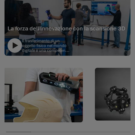
La forza dell'innovazione con la scansione 3D
Il trasferimento di un
oggetto fisico nel mondo
digitale è una competenza
importante per gli studenti
text
che intendono diventare
ingegneri. La scansione
3D è quindi un elemento
essenziale per gli studenti
di ingegneriada utilizzare
una volta entrati nel
settore a livello lavorativo.