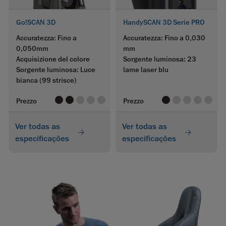
Go!SCAN 3D
HandySCAN 3D Serie PRO
Accuratezza: Fino a
Accuratezza: Fino a 0,030
0,050mm
mm
Acquisizione del colore
Sorgente luminosa: 23
Sorgente luminosa: Luce
lame laser blu
bianca
(99 strisce)
value
value
value
value
value
value
value
value
value
value
Prezzo
Prezzo
Ver todas as
Ver todas as
especificações
especificações