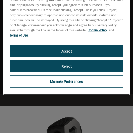
similar purposes. By clicking Accept, you agree to such purposes. If you
continue to browse our site without clicking “Accept,” or if you click “Reject,”
only cookies necessary to operate and enable default website features and
functionalities will be deployed. By using this site or clicking “Accept,” “Reject,”
Nessuna configurazione
Tecnologia brevettata
or “Manage Preferences” you acknowledge and agree to our Privacy Policy
necessaria
available through the link in the footer of this website,
Cookie Policy
, and
Terms of Use
.
Accept
Chiedi a un esperto
Reject
Scarica i brochure
Manage Preferences