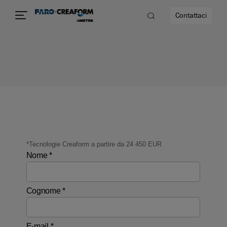
Contattaci
à
a
ità