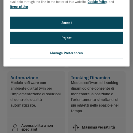
available through the link in the footer of this website,
Cookie Policy
, and
scansione 3D
Terms of Use
.
Accept
Interfaccia intuitiva
Interfaccia intuitiva
Serie completa di
Serie completa di
Reject
strumenti potenti
strumenti potenti
Integrazione nei flussi di
Manage Preferences
Integrazione hardware
lavoro
Automazione
Tracking Dinamico
Modulo software con
Modulo software di tracking
ambiente digital twin per
dinamico che consente di
l'implementazione di soluzioni
monitorare la posizione e
di controllo qualità
l'orientamento simultanei di
automatizzate.
più oggetti nello spazio e nel
tempo.
Accessibilità a non
Massima versatilità
specialisti