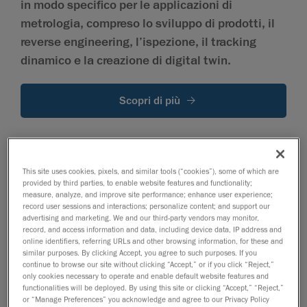
in modo specifico per le applicazioni di
metrologia, compreso lo sviluppo di prodotti, il
reverse engineering, l’ispezione, il tracking
dinamico e la creazione di digital twin.
Scopri di più
Creaform Metrology Suite
This site uses cookies, pixels, and similar tools (“cookies”), some of which are
provided by third parties, to enable website features and functionality;
Portafoglio completo di moduli
measure, analyze, and improve site performance; enhance user experience;
applicativi 3D per la misurazione
record user sessions and interactions; personalize content; and support our
advertising and marketing. We and our third-party vendors may monitor,
record, and access information and data, including device data, IP address and
online identifiers, referring URLs and other browsing information, for these and
Scan-to-CAD
Ispezione
similar purposes. By clicking Accept, you agree to such purposes. If you
Modulo software Scan-to-CAD
Modulo software completo di
continue to browse our site without clicking “Accept,” or if you click “Reject,”
per l’estrazione delle
ispezione dimensionale per il
only cookies necessary to operate and enable default website features and
caratteristiche e la
controllo qualità
functionalities will be deployed. By using this site or clicking “Accept,” “Reject,”
or “Manage Preferences” you acknowledge and agree to our Privacy Policy
modellazione CAD da dati di