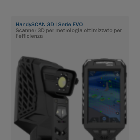
HandySCAN 3D | Serie EVO
H
Scanner 3D per metrologia ottimizzato per
S
l'efficienza
g