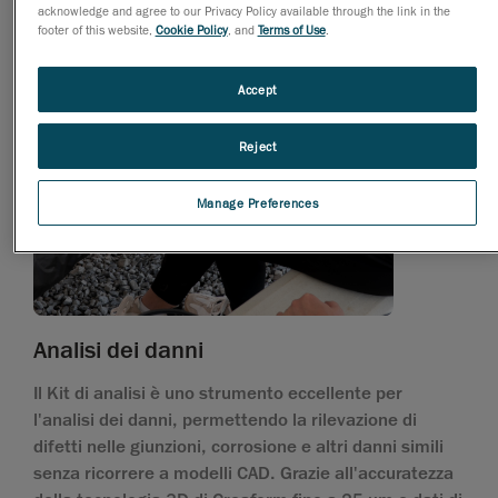
acknowledge and agree to our Privacy Policy available through the link in the
footer of this website,
Cookie Policy
, and
Terms of Use
.
Accept
Reject
Manage Preferences
Analisi dei danni
Il Kit di analisi è uno strumento eccellente per
l'analisi dei danni, permettendo la rilevazione di
difetti nelle giunzioni, corrosione e altri danni simili
senza ricorrere a modelli CAD. Grazie all'accuratezza