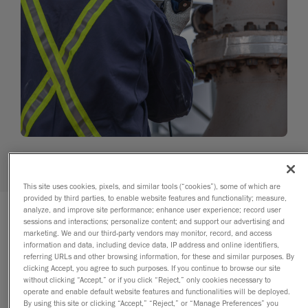
This site uses cookies, pixels, and similar tools (“cookies”), some of which are
provided by third parties, to enable website features and functionality; measure,
analyze, and improve site performance; enhance user experience; record user
sessions and interactions; personalize content; and support our advertising and
marketing. We and our third-party vendors may monitor, record, and access
information and data, including device data, IP address and online identifiers,
referring URLs and other browsing information, for these and similar purposes. By
clicking Accept, you agree to such purposes. If you continue to browse our site
without clicking “Accept,” or if you click “Reject,” only cookies necessary to
operate and enable default website features and functionalities will be deployed.
By using this site or clicking “Accept,” “Reject,” or “Manage Preferences” you