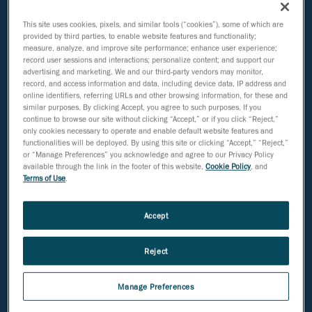
team
This site uses cookies, pixels, and similar tools (“cookies”), some of which are
provided by third parties, to enable website features and functionality;
measure, analyze, and improve site performance; enhance user experience;
record user sessions and interactions; personalize content; and support our
advertising and marketing. We and our third-party vendors may monitor,
record, and access information and data, including device data, IP address and
online identifiers, referring URLs and other browsing information, for these and
similar purposes. By clicking Accept, you agree to such purposes. If you
Ricerca e
continue to browse our site without clicking “Accept,” or if you click “Reject,”
Ingegneria
sviluppo
only cookies necessary to operate and enable default website features and
functionalities will be deployed. By using this site or clicking “Accept,” “Reject,”
or “Manage Preferences” you acknowledge and agree to our Privacy Policy
available through the link in the footer of this website,
Cookie Policy
, and
Terms of Use
.
Accept
Vendite e
Reject
Produzione e
assistenza
operations
clienti
Manage Preferences