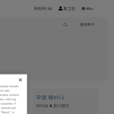
커리어
로그인
14
문의하기
o enable website
ord user
rd-party vendors
무료 웨비나
ers, referring
 평가해야
 purposes. If
라이브 & 온디맨드
to operate and
새 조정
 “Reject,” or