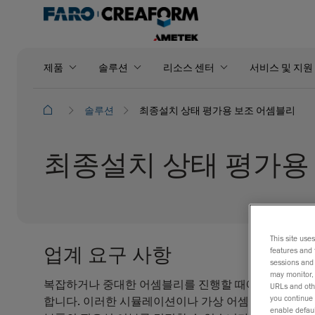
제품
솔루션
리소스 센터
서비스 및 지원
솔루션
최종설치 상태 평가용 보조 어셈블리
최종설치 상태 평가용
This site use
업계 요구 사항
features and 
sessions and 
may monitor, 
복잡하거나 중대한 어셈블리를 진행할 때에는 충분한 시
URLs and othe
you continue 
합니다. 이러한 시뮬레이션이나 가상 어셈블리 작업을 
enable defaul