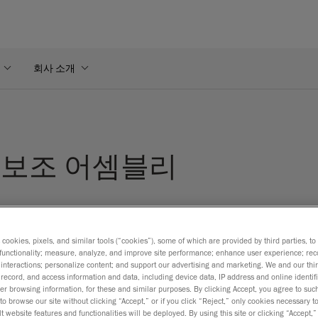
회사 소개
 보조 어셈블리
s cookies, pixels, and similar tools (“cookies”), some of which are provided by third parties, t
functionality; measure, analyze, and improve site performance; enhance user experience; rec
interactions; personalize content; and support our advertising and marketing. We and our thi
record, and access information and data, including device data, IP address and online identifi
뮬레이션을 수행하기 위해 반드시 각 부품의 "최종설치" 상태를
r browsing information, for these and similar purposes. By clicking Accept, you agree to such
to browse our site without clicking “Accept,” or if you click “Reject,” only cookies necessary 
통해 설계를 적절히 조정하거나 어셈블리 위치를 미리 계산하고, 
t website features and functionalities will be deployed. By using this site or clicking “Accept,”