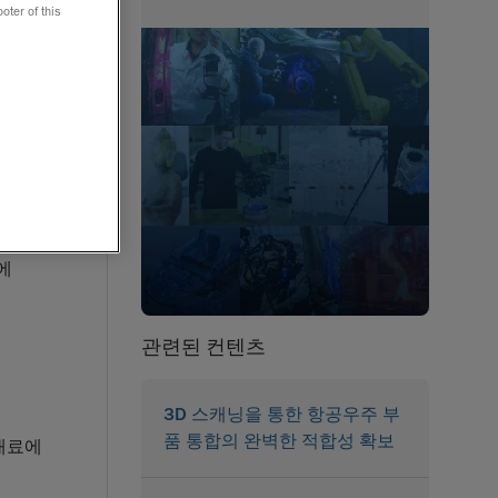
oter of this
 더 간단
확하게
제
성을 파악
요소를 측
에
관련된 컨텐츠
3D 스캐닝을 통한 항공우주 부
품 통합의 완벽한 적합성 확보
 재료에