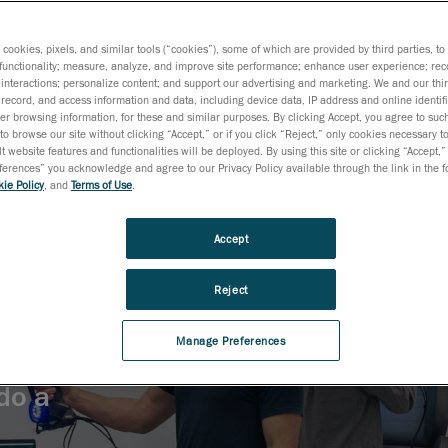
s cookies, pixels, and similar tools (“cookies”), some of which are provided by third parties, t
functionality; measure, analyze, and improve site performance; enhance user experience; rec
interactions; personalize content; and support our advertising and marketing. We and our thi
record, and access information and data, including device data, IP address and online identifi
r browsing information, for these and similar purposes. By clicking Accept, you agree to such
to browse our site without clicking “Accept,” or if you click “Reject,” only cookies necessary 
t website features and functionalities will be deployed. By using this site or clicking “Accept,”
rences” you acknowledge and agree to our Privacy Policy available through the link in the fo
ie Policy
, and
Terms of Use
.
Accept
Reject
Manage Preferences
do a