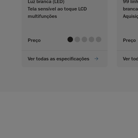
Luz branca (LED)
99 linh
Tela sensível ao toque LCD
branca
multifunções
Aquisi
value
value
value
value
value
Preço
Preço
Ver todas as especificações
Ver to