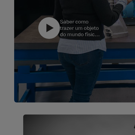
Saber como
trazer um objeto
do mundo físico
para o mundo
digital é um
conhecimento
muito importante
que estudantes
que aspiram se
tornar
engenheiros
devem adquirir.
Por isso é que a
digitalização 3D
text
é tida como
altamente
relevante para
estudantes de