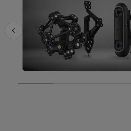
engenharia, pois
é uma habilidade
que será exigida
deles quando
estiverem
trabalhando na
indústria.