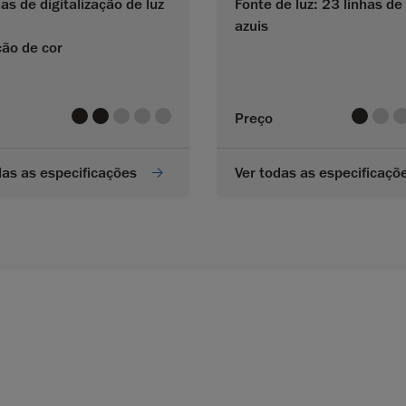
as de digitalização de luz
Fonte de luz: 23 linhas de
azuis
ção de cor
value
value
value
value
value
value
valu
v
Preço
das as especificações
Ver todas as especificaçõ