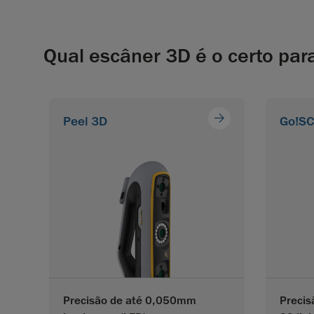
Qual escâner 3D é o certo par
Peel 3D
Go!S
Precisão
de até 0,050mm
Preci