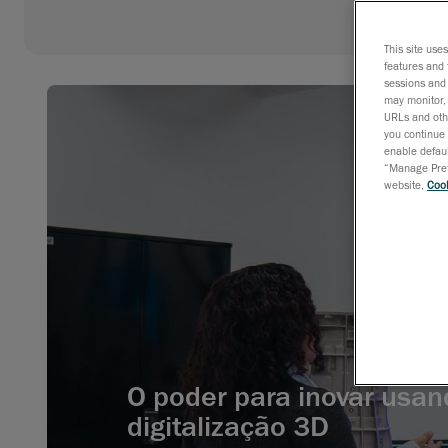
This site use
features and 
sessions and 
may monitor, 
URLs and othe
you continue 
enable defaul
“Manage Prefe
website,
Cook
O poder para inovar usan
digitalização 3D