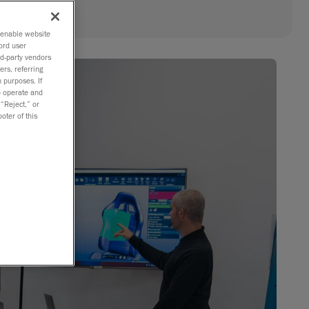
o enable website
ord user
rd-party vendors
ers, referring
 purposes. If
to operate and
 “Reject,” or
oter of this