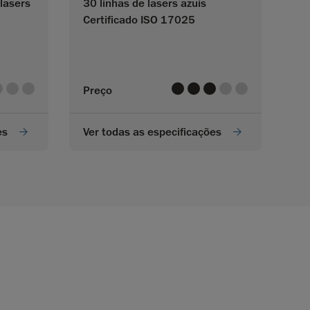
 lasers
30 linhas de lasers azuis
Certificado ISO 17025
e
alue
value
value
value
value
value
value
value
Preço
es
Ver todas as especificações