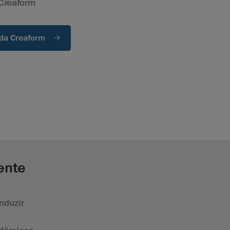
Creaform
 da Creaform
ente
nduzir