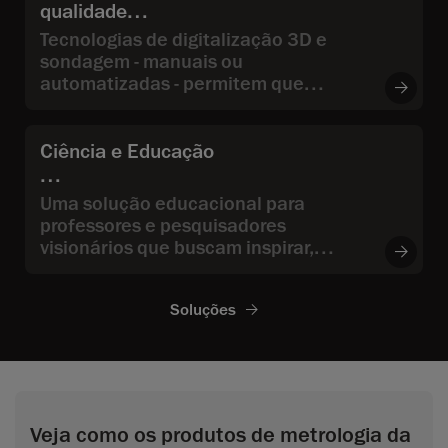
qualidade
Tecnologias de digitalização 3D e
sondagem - manuais ou
automatizadas - permitem que
engenheiros e gerentes de controle
de qualidade e garantia de qualidade
meçam as dimensões e validem a
Ciência e Educação
qualidade de peças fabricadas, além
de identificar a causa raiz de
Uma solução educacional para
problemas detectados durante
professores e pesquisadores
inspeções.
visionários que buscam inspirar,
colaborar e impulsionar a inovação
utilizando os mais recentes avanços
Soluções
em tecnologias de medição 3D.
Veja como os produtos de metrologia da