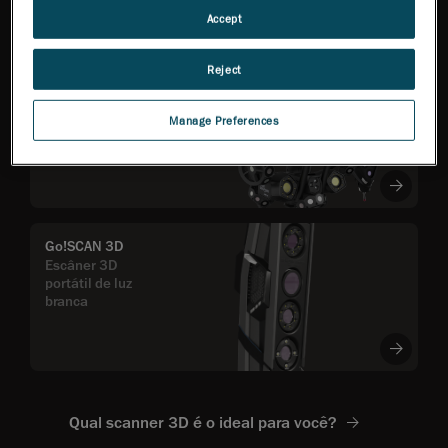
confiáveis
Accept
Reject
MetraSCAN 3D™
Flexibilidade total na
inspeção, com base em
Manage Preferences
precisão certificada pela
ISO
Go!SCAN 3D
Escâner 3D
portátil de luz
branca
Qual scanner 3D é o ideal para você?