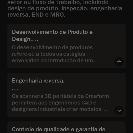
setor ou fluxo de trabalho, incluindo
design de produto, inspeção, engenharia
reversa, END e MRO.
Desenvolvimento de Produto e
Design.
O desenvolvimento de produtos
refere-se a todos os estágios
envolvidos na introdução de um
produto no mercado, desde o início,
passando pela concepção e pelo
projeto de engenharia, até o
Engenharia reversa.
desenvolvimento do produto.
Os scanners 3D portáteis da Creaform
permitem aos engenheiros CAD e
designers industriais criar modelos
3D a partir de objetos físicos
existentes.
Controle de qualidade e garantia de