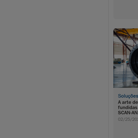
Soluçõe
A arte d
fundidas
SCAN-AN
02/25/20