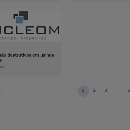
s
não destrutivos em usinas
s
22
…
1
2
3
6
r