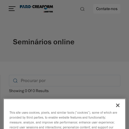
Contate-nos
idade
Seminários online
to mais
lidade
Showing
0
Of
0
Results
Selecione uma
Search_
Sea
This site uses cookies, pixels, and similar tools (“cookies”), some of which are
opção:
provided by third parties, to enable website features and functionality;
measure, analyze, and improve site performance; enhance user experience;
record user sessions and interactions; personalize content; and support our