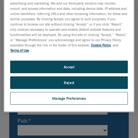
advertising and marketing. We and our third-party vendors may monitor,
record, and access information and data, including device data, IP address and
online identifiers, referring URLs and other browsing information, for these and
similar purposes. By clicking Accept, you agree to such purposes. If you
continue to browse our site without clicking “Accept,” or if you click “Reject,”
only cookies necessary to operate and enable default website features and
functionalities will be deployed. By using this site or clicking “Accept,” “Reject,”
or “Manage Preferences” you acknowledge and agree to our Privacy Policy
available through the link in the footer of this website,
Cookie Policy
, and
Terms of Use
.
Accept
Reject
Manage Preferences