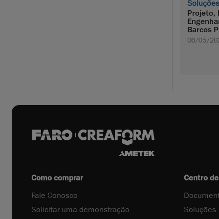
Soluçõe
Projeto,
Engenhar
Barcos P
06/05/20
Como comprar
Centro de
Fale Conosco
Document
Solicitar uma demonstração
Soluções