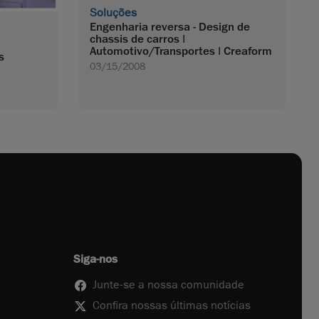
Soluções
Engenharia reversa - Design de
chassis de carros |
Automotivo/Transportes | Creaform
s
03/15/2008
Siga-nos
Junte-se a nossa comunidade
Confira nossas últimas notícias