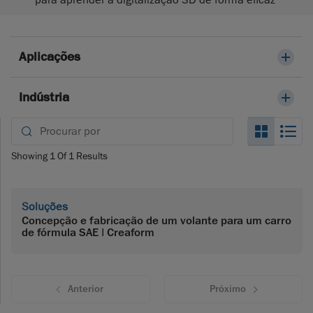
para aprender a digitalização 3D de forma eficaz
Aplicações
Indústria
Search_
Se
Showing
1
Of
1
Results
Soluções
Concepção e fabricação de um volante para um carro
de fórmula SAE | Creaform
Anterior
Próximo