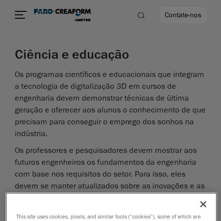
Contate-nos
Ciência e educação
dade
Os programas científicos e educacionais que integram
a tecnologia de digitalização 3D em cursos de
to mais
engenharia devem demonstrar técnicas de última
geração e oferecer aos alunos o conhecimento de que
lidade
precisam para conseguir o emprego dos sonhos na
indústria.
Os professores e pesquisadores devem mostrar aos
futuros engenheiros os fundamentos da engenharia
com base nos requisitos do setor. Para isso, eles
devem se manter atualizados sobre as inovações e as
tendências mais recentes; isso também ajudará a
chamar a atenção e o interesse dos alunos.
This site uses cookies, pixels, and similar tools (“cookies”), some of which are