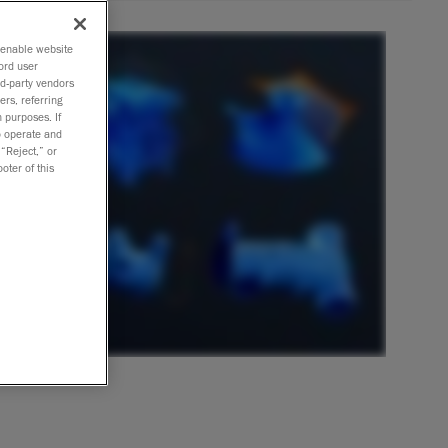
o enable website
ord user
rd-party vendors
ers, referring
 purposes. If
to operate and
 “Reject,” or
oter of this