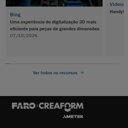
Videos
HandySC
Blog
Uma experiência de digitalização 3D mais
eficiente para peças de grandes dimensões
07/10/2026
Ver todos os recursos