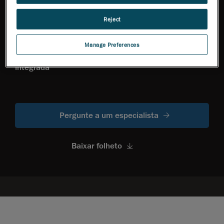
Reject
Manage Preferences
Experiência do usuário
Capacidade sem fio
otimizada com tela
integrada
Pergunte a um especialista
Baixar folheto