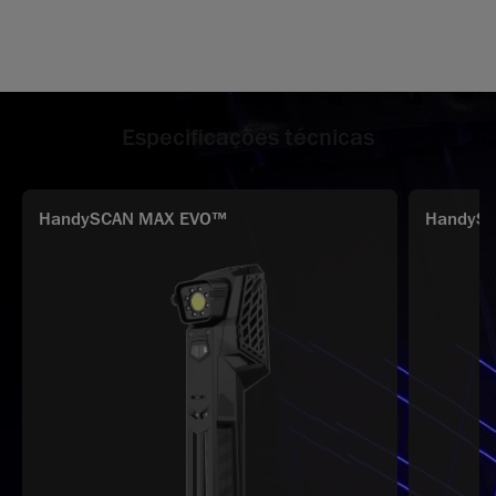
Especificações técnicas
HandySCAN MAX EVO™
HandySC