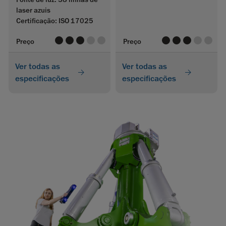
laser azuis
Certificação: ISO 17025
value
value
value
value
value
value
value
value
value
value
Preço
Preço
Ver todas as
Ver todas as
especificações
especificações