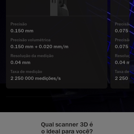
Precisão
Precisão
0.150 mm
0.075 
Precisão volumétrica
Precisão 
0.150 mm + 0.020 mm/m
0.075 
Resolução da medição
Resoluçã
0.04 mm
0.04 m
Taxa de medição
Taxa de m
2 250 000 medições/s
2 250 0
Qual scanner 3D é
o ideal para você?