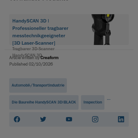
HandySCAN 3D |
Professioneller tragbarer
messtechnikgeeigneter
[3D Laser-Scanner]
Tragbarer 3D-Scanner
HandySCAN 3D
Article written by
Creaform
Published 02/10/2026
Automobil-/Transportindustrie
...
Die Baureihe HandySCAN 3D|BLACK
Inspection