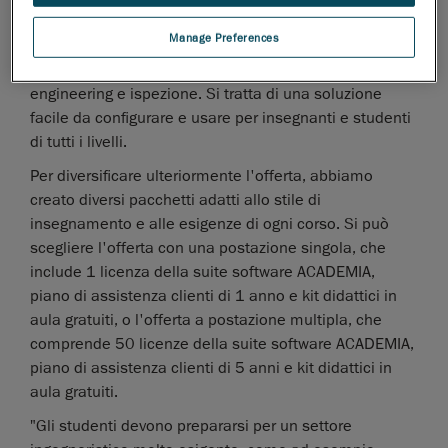
Consente di illustrare l'utilizzo degli scanner 3D per
Manage Preferences
un'ampia gamma di applicazioni ingegneristiche,
come ad esempio sviluppo dei prodotti, reverse
engineering e ispezione. Si tratta di una soluzione
facile da configurare e usare per insegnanti e studenti
di tutti i livelli.
Per diversificare ulteriormente l'offerta, abbiamo
creato diversi pacchetti adatti allo stile di
insegnamento e alle esigenze di ogni corso. Si può
scegliere l'offerta con una postazione singola, che
include 1 licenza della suite software ACADEMIA,
piano di assistenza clienti di 1 anno e kit didattici in
aula gratuiti, o l'offerta a postazione multipla, che
comprende 50 licenze della suite software ACADEMIA,
piano di assistenza clienti di 5 anni e kit didattici in
aula gratuiti.
"Gli studenti devono prepararsi per un settore