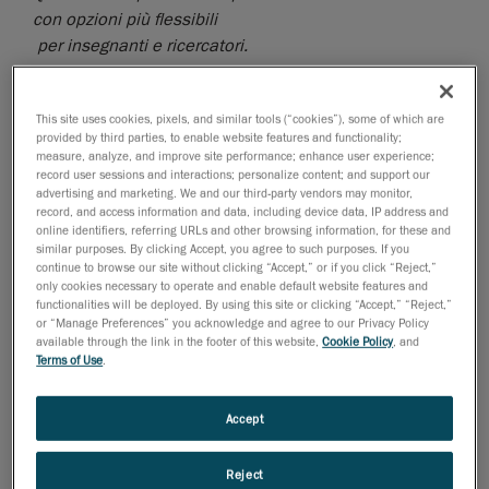
con opzioni più flessibili
per insegnanti e ricercatori.
Lévis, Canada, 24 marzo 2021
.
Creaform
, leader
mondiale nelle
soluzioni di misurazione 3D portatili
e
This site uses cookies, pixels, and similar tools (“cookies”), some of which are
dei servizi di engineering, ha annunciato l'aggiunta
provided by third parties, to enable website features and functionality;
measure, analyze, and improve site performance; enhance user experience;
dello scanner 3D ACADEMIA 20 alla propria
record user sessions and interactions; personalize content; and support our
suite di soluzioni per la didattica ACADEMIA
. Il prodotto
advertising and marketing. We and our third-party vendors may monitor,
è ideale per le parti più piccole e l’additive
record, and access information and data, including device data, IP address and
online identifiers, referring URLs and other browsing information, for these and
manufacturing e consente a insegnanti, studenti e
similar purposes. By clicking Accept, you agree to such purposes. If you
ricercatori di passare agevolmente dalla scansione
continue to browse our site without clicking “Accept,” or if you click “Reject,”
only cookies necessary to operate and enable default website features and
alla stampa 3D. Con il continuo miglioramento
functionalities will be deployed. By using this site or clicking “Accept,” “Reject,”
dell'offerta ACADEMIA, Creaform ribadisce il proprio
or “Manage Preferences” you acknowledge and agree to our Privacy Policy
available through the link in the footer of this website,
Cookie Policy
, and
impegno nel settore educativo fornendo nuove opzioni
Terms of Use
.
per la formazione e l'ispirazione degli studenti
attraverso la metrologia.
Accept
La suite di soluzioni ACADEMIA offre agli insegnanti
potenti strumenti e materiali didattici per
Reject
accompagnare nell’esperienza pratica gli studenti.