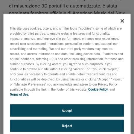
di misurazione 3D portatili e automatizzate, è stata
nominata fornitore ufficiale di American Magic del New
York Yacht Club, sfidante della 36ma America's Cup. L'
America's Cup
è l'evento sportivo internazionale più
This site uses cookies, pixels, and similar tools (“cookies”), some of which are
provided by third parties, to enable website features and functionality;
antico del mondo ed è la competizione più prestigiosa
measure, analyze, and improve site performance; enhance user experience;
in ambito velistico.
record user sessions and interactions; personalize content; and support our
advertising and marketing. We and our third-party vendors may monitor,
"Le sifde dell'America's Cup si basano
record, and access information and data, including device data, IP address and
sull'innovazione, la precisione e la gestione del
online identifiers, referring URLs and other browsing information, for these and
similar purposes. By clicking Accept, you agree to such purposes. If you
tempo. Creaform ci è utile in tutte questi campi", ha
continue to browse our site without clicking “Accept,” or if you click “Reject,”
dichiarato Terry Hutchinson, skipper e direttore
only cookies necessary to operate and enable default website features and
functionalities will be deployed. By using this site or clicking “Accept,” “Reject,”
esecutivo di American Magic. "La tecnologia di
or “Manage Preferences” you acknowledge and agree to our Privacy Policy
misurazione 3D di Creaform, unita al lavoro sul posto
available through the link in the footer of this website,
Cookie Policy
, and
loro team, è un importante vantaggio competitivo per
Terms of Use
.
American Magic".
Accept
Creaform aiuterà
American Magic
a creare, simulare e
verificare progetti e componenti 3D per le barche da
Reject
regata, migliorando sia tempi che i programmi di