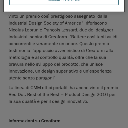
"Siamo entusiasti che la soluzione di Creaform abbia
vinto un premio così prestigioso assegnato dalla
Industrial Design Society of America”, riferiscono
Nicolas Lebrun e François Lessard, due dei designer
industriali senior di Creaform. "Battere così tanti validi
concorrenti è veramente un onore. Questo premio
testimonia l’approccio avveniristico di Creaform alla
metrologia e al controllo qualità, oltre che la sua
bravura nello sviluppo del prodotto, che unisce
innovazione, un design superlativo e un’esperienza
utente senza paragoni".
La linea di CMM ottici portatili ha anche vinto il premio
Red Dot: Best of the Best – Product Design 2016 per
la sua qualità e per il design innovativo.
Informazioni su Creaform