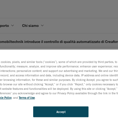
pporto
Chi siamo
omobiltechnik introduce il controllo di qualità automatizzato di Creafo
s cookies, pixels, and similar tools (“cookies”), some of which are provided by third parties, t
functionality; measure, analyze, and improve site performance; enhance user experience; rec
interactions; personalize content; and support our advertising and marketing. We and our thi
k introduce il controllo d
record, and access information and data, including device data, IP address and online identifi
r browsing information, for these and similar purposes. By clicking Accept, you agree to such
to browse our site without clicking “Accept,” or if you click “Reject,” only cookies necessary 
aform
t website features and functionalities will be deployed. By using this site or clicking “Accept,”
rences” you acknowledge and agree to our Privacy Policy available through the link in the fo
ie Policy
, and
Terms of Use
.
r 26, 2020
Accept
one completamente automatica di complessi telai tubolari per