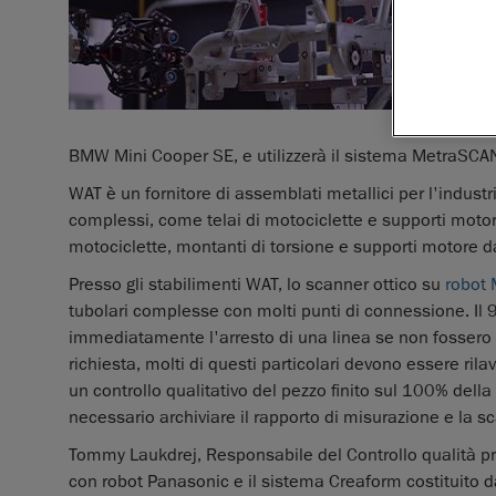
Mini Coo
Creafor
automatiz
robot pre
commessa 
BMW Mini Cooper SE, e utilizzerà il sistema MetraSCAN-
WAT è un fornitore di assemblati metallici per l'indust
complessi, come telai di motociclette e supporti motore.
motociclette, montanti di torsione e supporti motore 
Presso gli stabilimenti WAT, lo scanner ottico su
robot
tubolari complesse con molti punti di connessione. Il 
immediatamente l'arresto di una linea se non fossero c
richiesta, molti di questi particolari devono essere ril
un controllo qualitativo del pezzo finito sul 100% della
necessario archiviare il rapporto di misurazione e la sca
Tommy Laukdrej, Responsabile del Controllo qualità pr
con robot Panasonic e il sistema Creaform costituito 