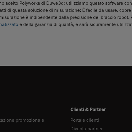
mo scelto Polyworks di Duwe3d: utilizziamo questo software co
tti di questa soluzione di misurazione: È facile da usare, copre
isurazione è indipendente dalla precisione del braccio robot. P
matizzato
e della garanzia di qualità, e sarà sicuramente utilizza
Clienti & Partner
azione promozionale
Portale clienti
Diventa partner