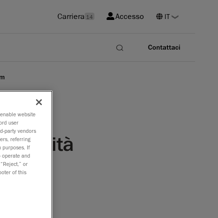
Carriera
Accesso
14
Contattaci
rm
o enable website
ord user
rd-party vendors
i qualità
ers, referring
 purposes. If
to operate and
 “Reject,” or
oter of this
 la BMW