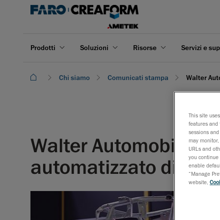
Prodotti
Soluzioni
Risorse
Servizi e su
Chi siamo
Comunicati stampa
Walter Aut
This site use
features and 
sessions and 
Walter Automobiltechni
may monitor, 
URLs and othe
you continue 
automatizzato di Cre
enable defaul
“Manage Prefe
website,
Cook
Novembe
Misurazi