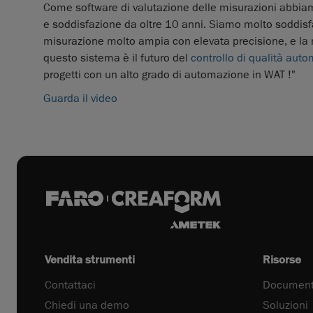
Come software di valutazione delle misurazioni abbia
e soddisfazione da oltre 10 anni. Siamo molto soddisfa
misurazione molto ampia con elevata precisione, e la m
questo sistema è il futuro del
controllo di qualità auto
progetti con un alto grado di automazione in WAT !"
Guarda il video
Vendita strumenti
Risorse
Contattaci
Document
Chiedi una demo
Soluzioni