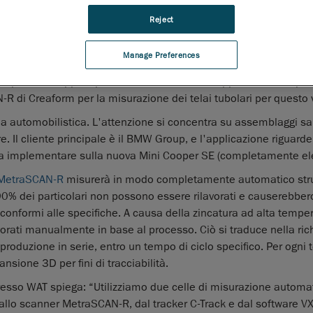
per SE
Reject
m
, leader mondiale nella fornitura di soluzioni di misurazione 3D 
zate, ha installato un secondo sistema di misurazione controll
Manage Preferences
sso Walter Automobiltechnik GmbH (WAT) a Berlino. WAT ha ric
per lo sviluppo e produzione in serie del supporto motore per
R di Creaform per la misurazione dei telai tubolari per questo 
ria automobilistica. L'attenzione si concentra su assemblaggi sa
 Il cliente principale è il BMW Group, e l'applicazione riguarder
da implementare sulla nuova Mini Cooper SE (completamente elet
 MetraSCAN-R
misurerà in modo completamente automatico stru
90% dei particolari non possono essere rilavorati e causerebber
onformi alle specifiche. A causa della zincatura ad alta tempe
avorati manualmente in base al processo. Ciò si traduce nella ric
 produzione in serie, entro un tempo di ciclo specifico. Per ogni t
nsione 3D per fini di tracciabilità.
esso WAT spiega: “Utilizziamo due celle di misurazione automa
dallo scanner MetraSCAN-R, dal tracker C-Track e dal software 