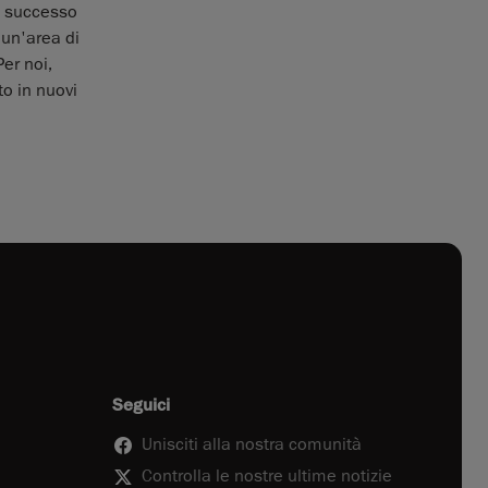
n successo
 un'area di
er noi,
to in nuovi
Seguici
Unisciti alla nostra comunità
Controlla le nostre ultime notizie