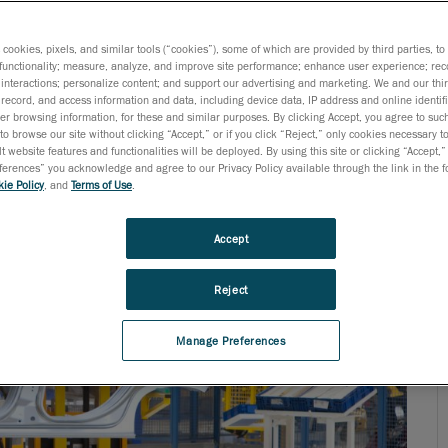
ll’azienda di analizzare e gestire i nuovi prodotti.
s cookies, pixels, and similar tools (“cookies”), some of which are provided by third parties, t
functionality; measure, analyze, and improve site performance; enhance user experience; rec
interactions; personalize content; and support our advertising and marketing. We and our thi
record, and access information and data, including device data, IP address and online identifi
r browsing information, for these and similar purposes. By clicking Accept, you agree to such
to browse our site without clicking “Accept,” or if you click “Reject,” only cookies necessary 
t website features and functionalities will be deployed. By using this site or clicking “Accept,”
rences” you acknowledge and agree to our Privacy Policy available through the link in the fo
ie Policy
, and
Terms of Use
.
Accept
Reject
Manage Preferences