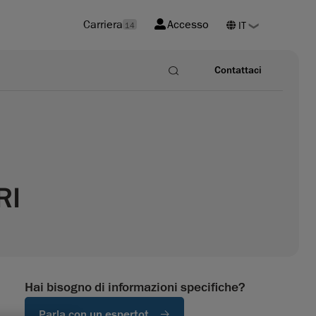
Carriera
Accesso
14
Contattaci
RI
Hai bisogno di informazioni specifiche?
Parla con un espertot