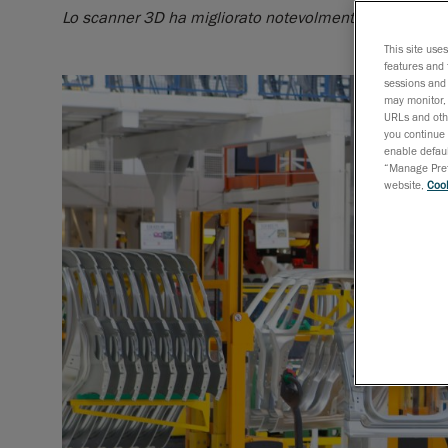
Lo scanner 3D ha migliorato notevolmente la capacità de
This site use
features and 
sessions and 
may monitor, 
URLs and othe
you continue 
enable defaul
“Manage Prefe
website,
Cook