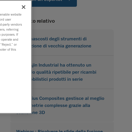
o enable website
ord user
Contenuto relativo
rd-party vendors
ers, referring
 purposes. If
I costi nascosti degli strumenti di
to operate and
 “Reject,” or
misurazione di vecchia generazione
oter of this
Come Ajin Industrial ha ottenuto un
controllo qualità ripetibile per ricambi
automobilistici prodotti in serie
Karbonius Composites gestisce al meglio
le geometrie complesse grazie alla
scansione 3D
Webinar : Risolvere le sfide della fusione