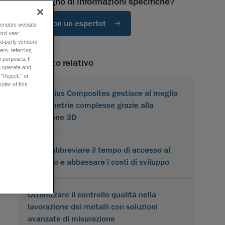
Hai bisogno di informazioni specifiche?
Parla con un espertot
o enable website
ord user
rd-party vendors
ers, referring
 purposes. If
Contenuto relativo
to operate and
 “Reject,” or
oter of this
Karbonius Composites gestisce al meglio
le geometrie complesse grazie alla
scansione 3D
Come abbreviare il tempo di accesso al
mercato e abbassare i costi di sviluppo
Ottimizzare il controllo qualità nella
lavorazione dei metalli con soluzioni
avanzate di misurazione