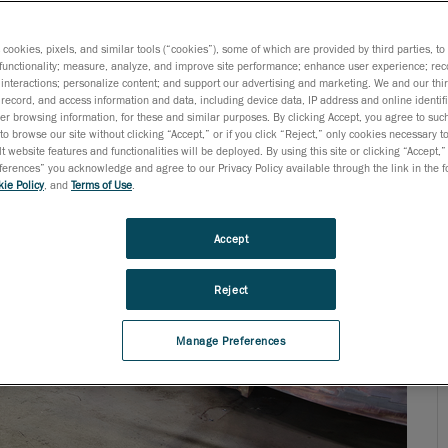
s cookies, pixels, and similar tools (“cookies”), some of which are provided by third parties, t
functionality; measure, analyze, and improve site performance; enhance user experience; rec
interactions; personalize content; and support our advertising and marketing. We and our thi
record, and access information and data, including device data, IP address and online identifi
r browsing information, for these and similar purposes. By clicking Accept, you agree to such
to browse our site without clicking “Accept,” or if you click “Reject,” only cookies necessary 
t website features and functionalities will be deployed. By using this site or clicking “Accept,”
rences” you acknowledge and agree to our Privacy Policy available through the link in the fo
ie Policy
, and
Terms of Use
.
Accept
Reject
Manage Preferences