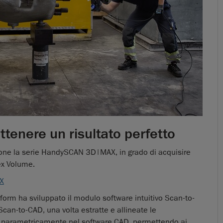
tenere un risultato perfetto
opone la serie HandySCAN 3D|MAX, in grado di acquisire
lex Volume.
AX
aform ha sviluppato il modulo software intuitivo Scan-to-
can-to-CAD, una volta estratte e allineate le
ite parametricamente nel software CAD, permettendo ai