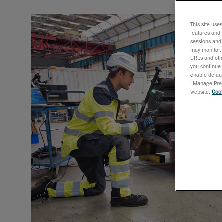
This site use
features and 
sessions and 
may monitor, 
URLs and othe
you continue 
enable defaul
“Manage Prefe
website,
Cook