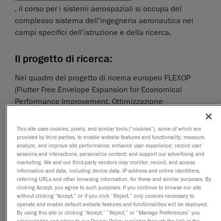
, il corso per i sistemi aerospaziali si occupa del
complesso sistema dell’ingegneria aeronautica nei
campi specifici dell’istruzione e della ricerca.
Il progetto di ricerca:
Nel quadro del progetto di ricerca europeo FLEXOP
(Flutter Free Envelope Expansion for Economical
Performance Improvement, Ottimizzazione
dell’eliminazione del flutter per un miglioramento del
rendimento economico) vengono sviluppati e
This site uses cookies, pixels, and similar tools (“cookies”), some of which are
convalidati nuovi metodi per la realizzazione di
provided by third parties, to enable website features and functionality; measure,
analyze, and improve site performance; enhance user experience; record user
strutture alari leggere e flessibili per la progettazione
sessions and interactions; personalize content; and support our advertising and
dei sistemi attivi e passivi atti allo smorzamento del
marketing. We and our third-party vendors may monitor, record, and access
information and data, including device data, IP address and online identifiers,
flutter. Nell’ambito del programma di ricerca e
referring URLs and other browsing information, for these and similar purposes. By
innovazione Horizon 2020 dell’Unione Europea, i
clicking Accept, you agree to such purposes. If you continue to browse our site
partner di ricerca e industriali di sei nazioni stanno
without clicking “Accept,” or if you click “Reject,” only cookies necessary to
operate and enable default website features and functionalities will be deployed.
lavorando su algoritmi di controllo, attuatori,
By using this site or clicking “Accept,” “Reject,” or “Manage Preferences” you
ottimizzazione del progetto, simulatori di volo senza
acknowledge and agree to our Privacy Policy available through the link in the