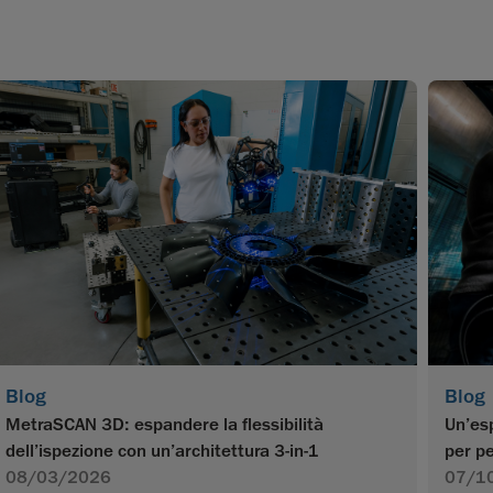
Blog
Blog
MetraSCAN 3D: espandere la flessibilità
Un’esp
dell’ispezione con un’architettura 3-in-1
per pe
08/03/2026
07/1