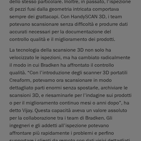
dello stesso particolare. Inoltre, in passato, l'ispezione
di pezzi fusi dalla geometria intricata comportava
sempre dei grattacapi. Con HandySCAN 3D, i team
potevano scansionare senza difficoltà e produrre dati
accurati necessari per la documentazione del
controllo qualità e il miglioramento dei prodotti.
La tecnologia della scansione 3D non solo ha
velocizzato le ispezioni, ma ha cambiato radicalmente
il modo in cui Bradken ha affrontato il controllo
qualità. “Con l'introduzione degli scanner 3D portatili
Creaform, potevamo ora scansionare in modo
dettagliato parti enormi senza spostarle, archiviare le
scansioni 3D, e riesaminarle per l'indagine sui prodotti
o per il miglioramento continuo mesi o anni dopo”, ha
detto Vijay. Questa capacità aveva un valore assoluto
per la collaborazione tra i team di Bradken. Gli
ingegneri e gli addetti all'ispezione potevano
affrontare più rapidamente i problemi e perfino
supportare i clienti da remoto con dati visivi dettagliati.