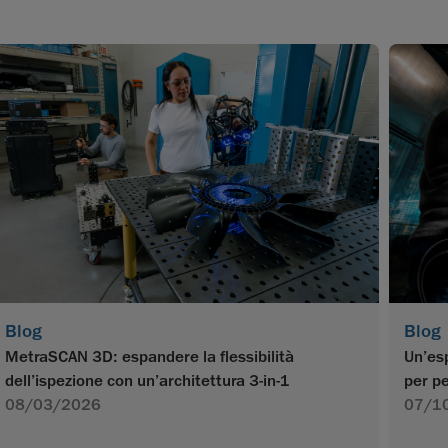
Blog
Blog
MetraSCAN 3D: espandere la flessibilità
Un’esp
dell’ispezione con un’architettura 3-in-1
per pe
08/03/2026
07/1