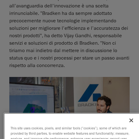
all'avanguardia dell'innovazione è una scelta
irrinunciabile. "Bradken ha da sempre adottato
precocemente nuove tecnologie implementando
soluzioni per migliorare l'efficienza e l'accuratezza dei
nostri prodotti", ha detto Vijay Gandhi, responsabile
servizi e soluzioni di prodotto di Bradken. "Non ci
tiriamo mai indietro dal mettere in discussione lo
status quo e i nostri processi per stare un passo avanti
rispetto alla concorrenza.
This site uses cookies, pixels, and similar tools (“cookies”), some of which are
provided by third parties, to enable website features and functionality; measure,
analyze, and improve site performance; enhance user experience; record user