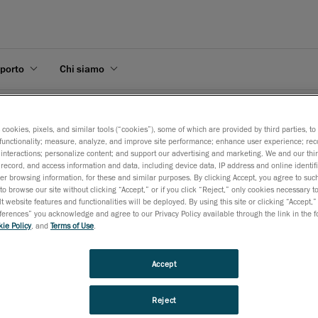
pporto
Chi siamo
it di automazione flessibile per scanner 3D portatili Creaform
s cookies, pixels, and similar tools (“cookies”), some of which are provided by third parties, t
functionality; measure, analyze, and improve site performance; enhance user experience; rec
interactions; personalize content; and support our advertising and marketing. We and our thi
record, and access information and data, including device data, IP address and online identifi
r browsing information, for these and similar purposes. By clicking Accept, you agree to such
to browse our site without clicking “Accept,” or if you click “Reject,” only cookies necessary 
essibile per scanner 3D po
t website features and functionalities will be deployed. By using this site or clicking “Accept,”
rences” you acknowledge and agree to our Privacy Policy available through the link in the fo
ie Policy
, and
Terms of Use
.
Accept
utomazione offre una soluzione completa e chiavi in mano per automatizza
AN 3D, consentendo agli utenti di utilizzarli sia in modalità portatile che
Reject
ata.
tomazione è la soluzione ideale per migliorare la produttività e adattarsi alle 