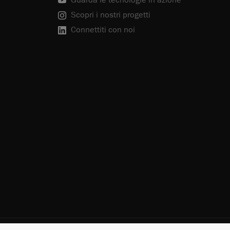
Guarda le tecnologie in azione
Scopri i nostri progetti
Connettiti con noi