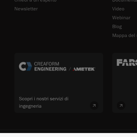
Chiedi a un esperto
Documentaz
Newsletter
Video
Webinar
Blog
Mappa del 
Scopri i nostri servizi di
ingegneria