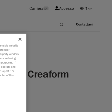
Carriera
Accesso
14
Contattaci
o enable website
ord user
rd-party vendors
ers, referring
 purposes. If
to operate and
rtatili Creaform
 “Reject,” or
oter of this
re HandySCAN
sfide del