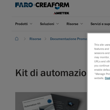
Prodotti
Soluzioni
Risorse
Servizi e su
Risorse
Documentazione Promozionale
K
This site use
features and 
sessions and 
may monitor, 
URLs and othe
you continue 
Kit di automazione fl
enable defaul
“Manage Prefe
website,
Cook
Il kit di a
3D e MetraSC
automatizz
Il kit di au