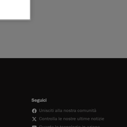
sione 3D
Seguici
Unisciti alla nostra comunità
Controlla le nostre ultime notizie