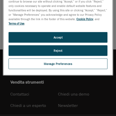
di eseguire ispezioni e generare rapporti basati su requisiti
continue to browse our site without clicking “Accept,” or if you click “Reject,”
tecnici rigorosi. La soluzione software più flessibile, completa e
only cookies necessary to operate and enable default website features and
functionalities will be deployed. By using this site or clicking “Accept,” “Reject,”
facile da usare per l’ispezione di parti.
or “Manage Preferences” you acknowledge and agree to our Privacy Policy
available through the link in the footer of this website,
Cookie Policy
, and
Scarica brochure
Terms of Use
.
Accept
Reject
Manage Preferences
Vendita strumenti
Contattaci
Chiedi una demo
Chiedi a un esperto
Newsletter