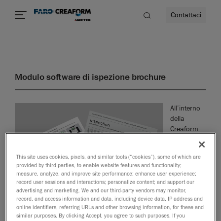
Contattaci
à
Modulo software di ispezione brochure
a
All’interno
ità
della
Creaform
Metrology
Suite™,
This site uses cookies, pixels, and similar tools (“cookies”), some of which are
Ispezione è
provided by third parties, to enable website features and functionality;
un modulo
measure, analyze, and improve site performance; enhance user experience;
software
record user sessions and interactions; personalize content; and support our
potente e
advertising and marketing. We and our third-party vendors may monitor,
record, and access information and data, including device data, IP address and
completo
online identifiers, referring URLs and other browsing information, for these and
che consente ai tecnici di controllo qualità e garanzia di qualità
similar purposes. By clicking Accept, you agree to such purposes. If you