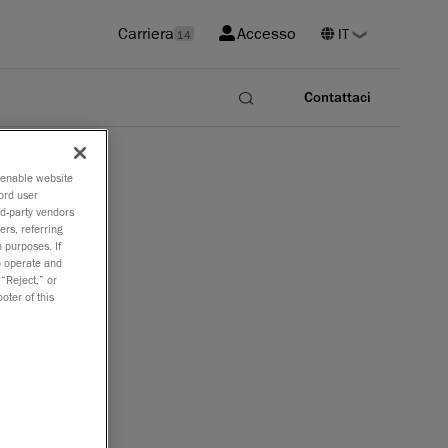
Carriera
Accesso
14
Contattaci
e
o enable website
ord user
rd-party vendors
ers, referring
 purposes. If
to operate and
 al rapporto
 “Reject,” or
oter of this
lutazione