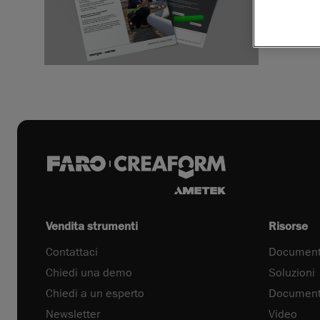
Vendita strumenti
Risorse
Contattaci
Document
Chiedi una demo
Soluzioni
Chiedi a un esperto
Documenta
Newsletter
Video