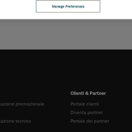
Manage Preferences
Clienti & Partner
azione promozionale
Portale clienti
Diventa partner
zione tecnica
Portale dei partner