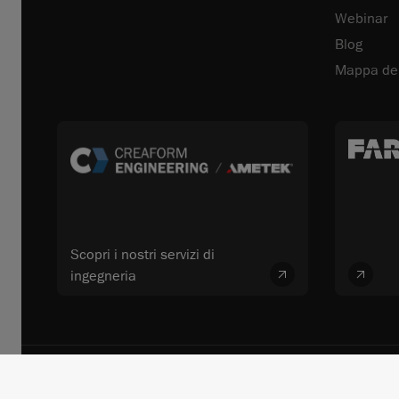
Webinar
Blog
Mappa del
Scopri i nostri servizi di
ingegneria
© 2026 FARO CREAFORM™. Tutti i diritti riservati. FARO Technologies, 