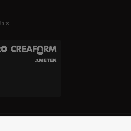
 sito
Inc. e Creaform Inc.
Termini e condizioni
Termini d'uso
Politica s