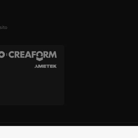
sito
. e Creaform Inc.
Termini e condizioni
Termini d'uso
Politic