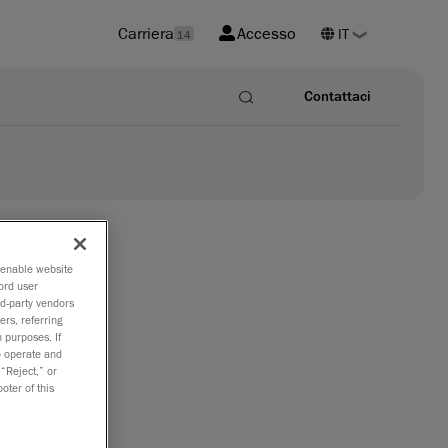
Carriera
Accesso
14
Contattaci
o enable website
ord user
rd-party vendors
ers, referring
 purposes. If
to operate and
 “Reject,” or
oter of this