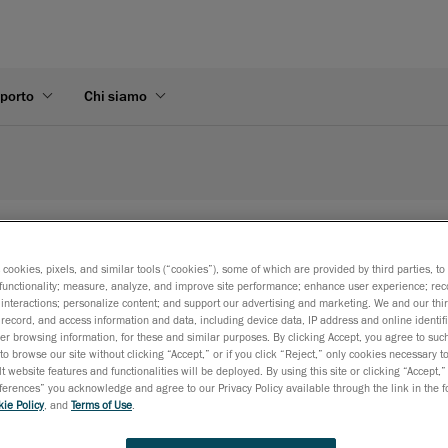
pporto
Chi siamo
s cookies, pixels, and similar tools (“cookies”), some of which are provided by third parties, t
functionality; measure, analyze, and improve site performance; enhance user experience; rec
e e accurate per il controllo qualità
interactions; personalize content; and support our advertising and marketing. We and our thi
record, and access information and data, including device data, IP address and online identifi
r browsing information, for these and similar purposes. By clicking Accept, you agree to such
to browse our site without clicking “Accept,” or if you click “Reject,” only cookies necessary 
t website features and functionalities will be deployed. By using this site or clicking “Accept,”
rences” you acknowledge and agree to our Privacy Policy available through the link in the fo
ie Policy
, and
Terms of Use
.