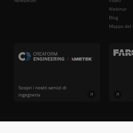
Newsletter
Video
Webinar
Blog
Mappa del 
Scopri i nostri servizi di
ingegneria
© 2026 FARO CREAFORM™. Tutti i diritti riservati. FARO Technologies, Inc