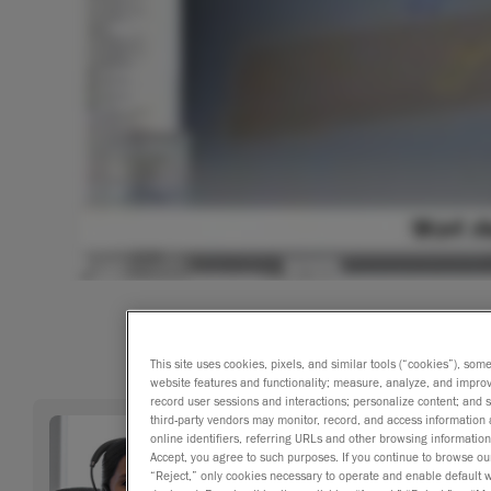
This site uses cookies, pixels, and similar tools (“cookies”), som
website features and functionality; measure, analyze, and impro
record user sessions and interactions; personalize content; and
third-party vendors may monitor, record, and access information 
online identifiers, referring URLs and other browsing information
Accept, you agree to such purposes. If you continue to browse our 
“Reject,” only cookies necessary to operate and enable default we