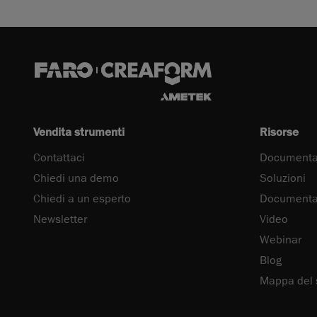
Vendita strumenti
Risorse
Contattaci
Documenta
Chiedi una demo
Soluzioni
Chiedi a un esperto
Documentaz
Newsletter
Video
Webinar
Blog
Mappa del 