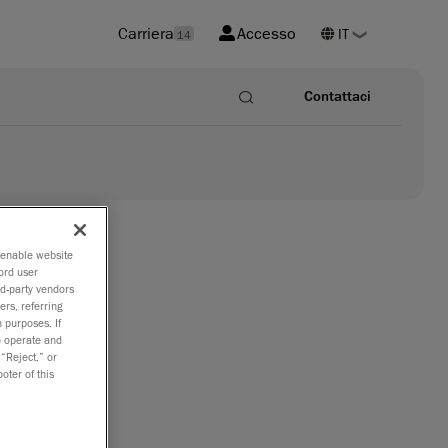
Carriera
Accesso
14
Contattaci
o enable website
ord user
rd-party vendors
ers, referring
noramica
 purposes. If
la
to operate and
 “Reject,” or
oter of this