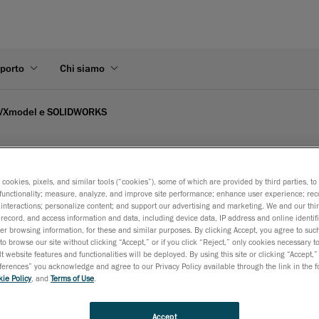
pporto
Chi siamo
 VXmodel e SOLIDWORKS
IDWORKS | Creaform's video
s cookies, pixels, and similar tools (“cookies”), some of which are provided by third parties, t
functionality; measure, analyze, and improve site performance; enhance user experience; rec
interactions; personalize content; and support our advertising and marketing. We and our thi
record, and access information and data, including device data, IP address and online identifi
ie agli scanner e al software 3D Creaform. Vi proponiamo una pa
r browsing information, for these and similar purposes. By clicking Accept, you agree to such
dall’acquisizione dei dati alla preparazione della stampa 3D fino al
to browse our site without clicking “Accept,” or if you click “Reject,” only cookies necessary 
t website features and functionalities will be deployed. By using this site or clicking “Accept,”
rences” you acknowledge and agree to our Privacy Policy available through the link in the fo
ie Policy
, and
Terms of Use
.
Accept