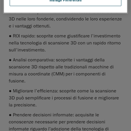
Manage Preferences
● Storie di successo: ascoltate direttamente gli utenti
che hanno implementato con successo la scansione
3D nelle loro fonderie, condividendo le loro esperienze
e i vantaggi ottenuti.
● ROI rapido: scoprite come giustificare l'investimento
nella tecnologia di scansione 3D con un rapido ritorno
sull'investimento.
● Analisi comparativa: scoprite i vantaggi della
scansione 3D rispetto alle tradizionali macchine di
misura a coordinate (CMM) per i componenti di
fusione.
● Migliorare l'efficienza: scoprite come la scansione
3D può semplificare i processi di fusione e migliorare
la precisione.
● Prendere decisioni informate: acquisite le
conoscenze necessarie per prendere decisioni
informate riguardo l’adozione della tecnologia di