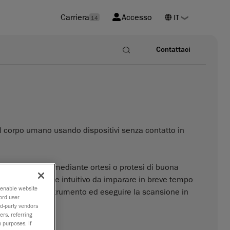
Carriera
Accesso
14
Contattaci
el corpo umano usando dispositivi senza contatto in
nalmente normale mediante ortesi o protesi di buona
 3D e un software intuitivo da imparare in breve tempo
o enable website
e installare lo strumento ed eseguire la scansione in
ord user
rd-party vendors
ers, referring
 purposes. If