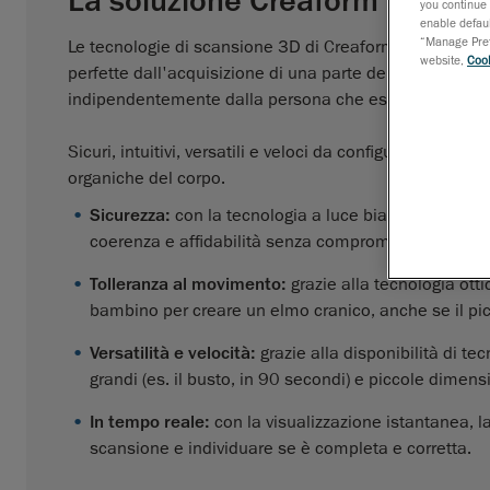
La soluzione Creaform
you continue 
enable defaul
“Manage Prefe
Le tecnologie di scansione 3D di Creaform offrono grandi
website,
Cook
perfette dall'acquisizione di una parte del corpo al tra
indipendentemente dalla persona che esegue la scansio
Sicuri, intuitivi, versatili e veloci da configurare, i 
organiche del corpo.
Sicurezza:
con la tecnologia a luce bianca, la sess
coerenza e affidabilità senza compromessi.
Tolleranza al movimento:
grazie alla tecnologia ott
bambino per creare un elmo cranico, anche se il pic
Versatilità e velocità:
grazie alla disponibilità di te
grandi (es. il busto, in 90 secondi) e piccole dimensi
In tempo reale:
con la visualizzazione istantanea, 
scansione e individuare se è completa e corretta.