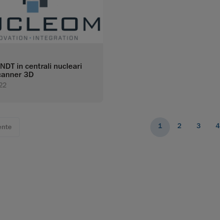
 NDT in centrali nucleari
scanner 3D
22
1
2
3
4
ente