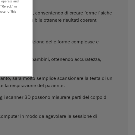
to operate and
 “Reject,” or
oter of this
so per i pazienti, consentendo di creare forme fisiche
Inoltre, è possibile ottenere risultati coerenti
plificano l'acquisizione delle forme complesse e
 per quella dei bambini, ottenendo accuratezza,
rtanto, sarà molto semplice scansionare la testa di un
e la respirazione del paziente.
i, gli scanner 3D possono misurare parti del corpo di
 computer in modo da agevolare la sessione di