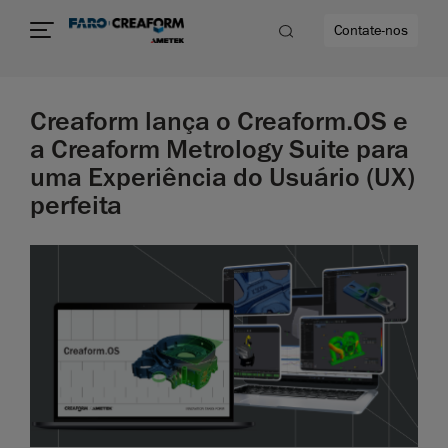
Contate-nos
Creaform lança o Creaform.OS e
idade
a Creaform Metrology Suite para
uma Experiência do Usuário (UX)
to mais
perfeita
lidade