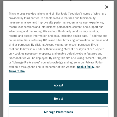
de um desempenho de digitalização 3D aprimorado
A Creaform, líder mundial em soluções de medição 3D
This site uses cookies, pixels, and similar tools (“cookies”), some of which are
provided by third parties, to enable website features and functionality;
portáteis e automáticas, anunciou hoje que adicionou
measure, analyze, and improve site performance; enhance user experience;
o escâner 3D ACADEMIA 50 ao seu
record user sessions and interactions; personalize content; and support our
advertising and marketing. We and our third-party vendors may monitor,
suíte de soluções educacionais ACADEMIA
. Este
record, and access information and data, including device data, IP address and
escâner 3D portátil de nível profissional é a solução
online identifiers, referring URLs and other browsing information, for these and
ideal para professores que procuram mostrar aos
similar purposes. By clicking Accept, you agree to such purposes. If you
continue to browse our site without clicking “Accept,” or if you click “Reject,”
alunos os benefícios dos escâneres 3D portáteis e
only cookies necessary to operate and enable default website features and
seu uso em aplicações reais, como engenharia
functionalities will be deployed. By using this site or clicking “Accept,” “Reject,”
or “Manage Preferences” you acknowledge and agree to our Privacy Policy
reversa, design industrial e controle de qualidade.
available through the link in the footer of this website,
Cookie Policy
, and
Terms of Use
.
Fácil de configurar e de usar tanto por professores
como alunos de todos os níveis, o ACADEMIA 50 usa
tecnologia de luz branca estruturada para digitalizar
Accept
objetos feitos de qualquer material, tipo de superfície
ou cor. Suas especificações técnicas sublinham seus
Reject
níveis de desempenho, com uma precisão de até
0,250 mm (0,010 pol) e uma resolução de medição
Manage Preferences
de até 0,250 mm (0,010 pol).