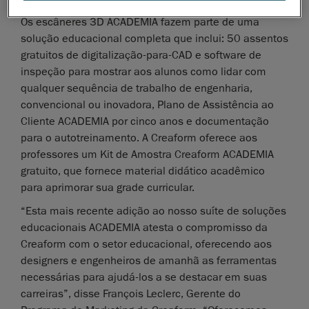
Os escâneres 3D ACADEMIA fazem parte de uma
solução educacional completa que inclui: 50 assentos
gratuitos de digitalização-para-CAD e software de
inspeção para mostrar aos alunos como lidar com
qualquer sequência de trabalho de engenharia,
convencional ou inovadora, Plano de Assistência ao
Cliente ACADEMIA por cinco anos e documentação
para o autotreinamento. A Creaform oferece aos
professores um Kit de Amostra Creaform ACADEMIA
gratuito, que fornece material didático acadêmico
para aprimorar sua grade curricular.
“Esta mais recente adição ao nosso suíte de soluções
educacionais ACADEMIA atesta o compromisso da
Creaform com o setor educacional, oferecendo aos
designers e engenheiros de amanhã as ferramentas
necessárias para ajudá-los a se destacar em suas
carreiras”, disse François Leclerc, Gerente do